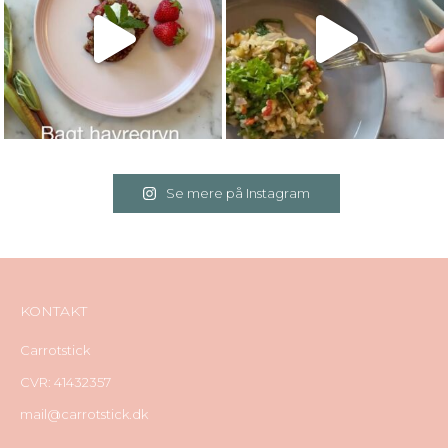
Se mere på Instagram
KONTAKT
Carrotstick
CVR: 41432357
mail@carrotstick.dk